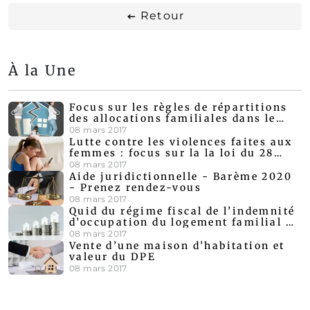
Retour
À la Une
Focus sur les règles de répartitions
des allocations familiales dans le
cadre d'un divorce amiable
08 mars 2017
Lutte contre les violences faites aux
femmes : focus sur la la loi du 28
décembre 2019
08 mars 2017
Aide juridictionnelle - Barème 2020
- Prenez rendez-vous
08 mars 2017
Quid du régime fiscal de l’indemnité
d’occupation du logement familial au
cours d’une procédure de divorce ?
08 mars 2017
Vente d’une maison d’habitation et
valeur du DPE
08 mars 2017