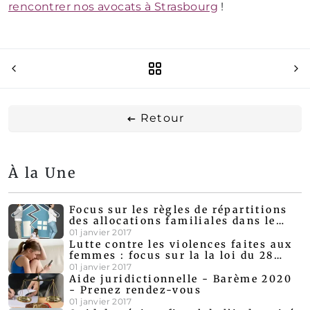
rencontrer nos avocats à Strasbourg
!
Retour
À la Une
Focus sur les règles de répartitions
des allocations familiales dans le
cadre d'un divorce amiable
01 janvier 2017
Lutte contre les violences faites aux
femmes : focus sur la la loi du 28
décembre 2019
01 janvier 2017
Aide juridictionnelle - Barème 2020
- Prenez rendez-vous
01 janvier 2017