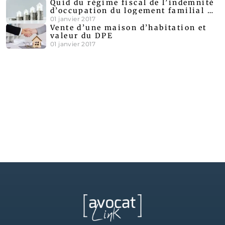
Quid du régime fiscal de l’indemnité
d’occupation du logement familial au
cours d’une procédure de divorce ?
01 janvier 2017
Vente d’une maison d’habitation et
valeur du DPE
01 janvier 2017