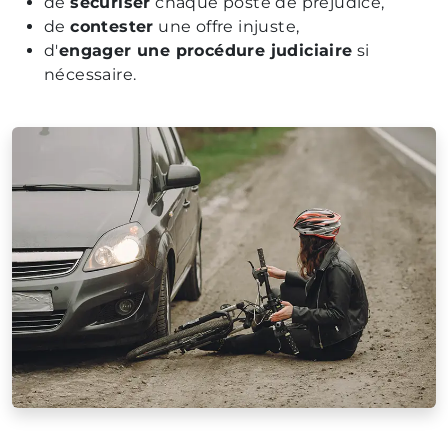
de
sécuriser
chaque poste de préjudice,
de
contester
une offre injuste,
d'
engager une procédure judiciaire
si
nécessaire.