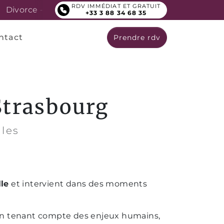
RDV IMMÉDIAT ET GRATUIT
ccident de la route - Licenciement
Lionel Fr
+33 3 88 34 68 35
ntact
Prendre rdv
 Strasbourg
les
le
et intervient dans des moments
 en tenant compte des enjeux humains,