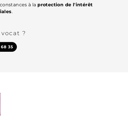
irconstances à la
protection de l'intérêt
iales
.
avocat ?
 68 35