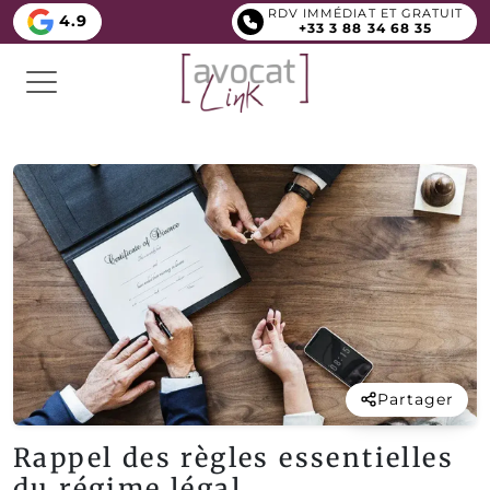
RDV IMMÉDIAT ET GRATUIT
4.9
+33 3 88 34 68 35
Partager
Rappel des règles essentielles
du régime légal