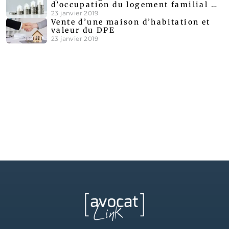
d’occupation du logement familial au
cours d’une procédure de divorce ?
23 janvier 2019
Vente d’une maison d’habitation et
valeur du DPE
23 janvier 2019