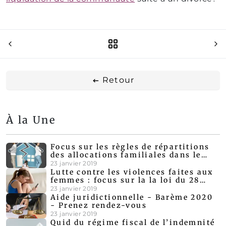
Retour
À la Une
Focus sur les règles de répartitions
des allocations familiales dans le
cadre d'un divorce amiable
23 janvier 2019
Lutte contre les violences faites aux
femmes : focus sur la la loi du 28
décembre 2019
23 janvier 2019
Aide juridictionnelle - Barème 2020
- Prenez rendez-vous
23 janvier 2019
Quid du régime fiscal de l’indemnité